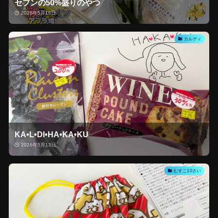
セブンの50%盛りのやつ
2026年5月16日
カルディ
KA•L•DI•HA•KA•KU
2026年5月13日
むすこ10さい