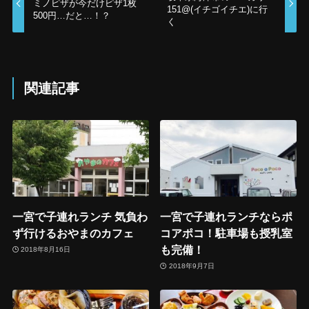
ミノピザが今だけピザ1枚
151@(イチゴイチエ)に行
500円…だと…！？
く
関連記事
一宮で子連れランチ 気負わ
一宮で子連れランチならポ
ず行けるおやまのカフェ
コアポコ！駐車場も授乳室
も完備！
2018年8月16日
2018年9月7日