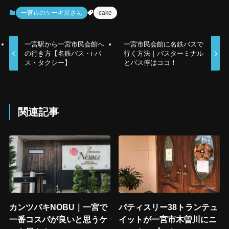
一宮市のケーキ屋さん
cake
一宮駅から一宮市民会館へ
一宮市民会館に名鉄バスで
の行き方【名鉄バス・i-バ
行く方法｜バスターミナル
ス・タクシー】
とバス停はココ！
関連記事
カンツバキNOBU｜一宮で
パティスリー38トランテュ
一番コスパが良いと思うケ
イットが一宮市木曽川にニ