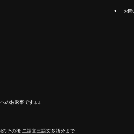
お問
へのお返事です↓↓
発期のその後 二語文三語文多語分まで