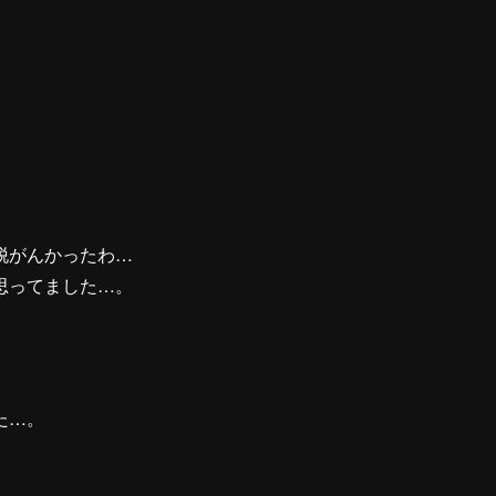
脱がんかったわ…
思ってました…。
た…。