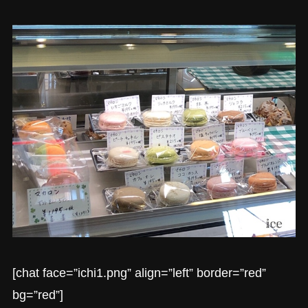
[chat face=”ichi1.png” align=”left” border=”red”
bg=”red”]